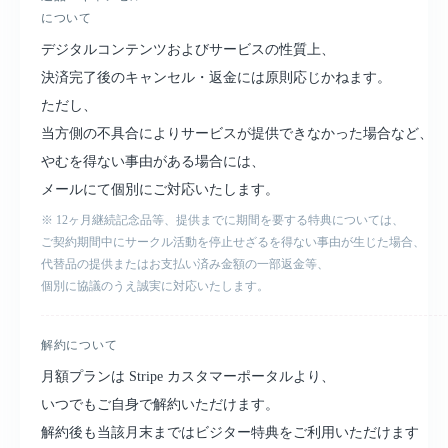
について
デジタルコンテンツおよびサービスの性質上、
決済完了後のキャンセル・返金には原則応じかねます
。
ただし、
当方側の不具合によりサービスが提供できなかった場合など、
やむを得ない事由がある場合には、
メールにて個別にご対応いたします。
※ 12ヶ月継続記念品等、提供までに期間を要する特典については、
ご契約期間中にサークル活動を停止せざるを得ない事由が生じた場合、
代替品の提供またはお支払い済み金額の一部返金等、
個別に協議のうえ誠実に対応いたします。
解約について
月額プランは Stripe カスタマーポータルより、
いつでもご自身で解約いただけます
。
解約後も当該月末まではビジター特典をご利用いただけます